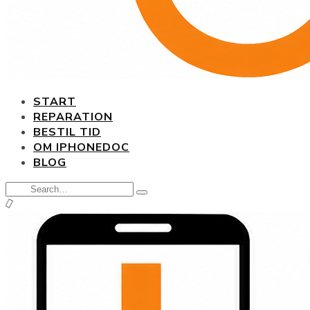
START
REPARATION
BESTIL TID
OM IPHONEDOC
BLOG
Search
Type
for:
and
hit
enter