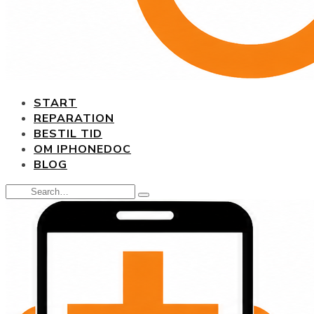
START
REPARATION
BESTIL TID
OM IPHONEDOC
BLOG
Search
Type
for:
and
hit
enter