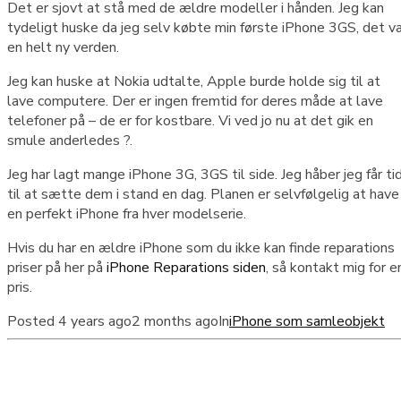
Det er sjovt at stå med de ældre modeller i hånden. Jeg kan
tydeligt huske da jeg selv købte min første iPhone 3GS, det va
en helt ny verden.
Jeg kan huske at Nokia udtalte, Apple burde holde sig til at
lave computere. Der er ingen fremtid for deres måde at lave
telefoner på – de er for kostbare. Vi ved jo nu at det gik en
smule anderledes ?.
Jeg har lagt mange iPhone 3G, 3GS til side. Jeg håber jeg får ti
til at sætte dem i stand en dag. Planen er selvfølgelig at have
en perfekt iPhone fra hver modelserie.
Hvis du har en ældre iPhone som du ikke kan finde reparations
priser på her på
iPhone Reparations siden
, så kontakt mig for e
pris.
Posted
4 years ago
2 months ago
In
iPhone som samleobjekt
Om os