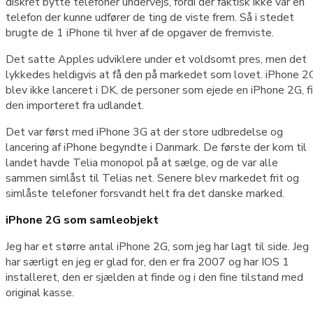
diskret bytte telefoner undervejs, fordi der faktisk ikke var en
telefon der kunne udfører de ting de viste frem. Så i stedet
brugte de 1 iPhone til hver af de opgaver de fremviste.
Det satte Apples udviklere under et voldsomt pres, men det
lykkedes heldigvis at få den på markedet som lovet. iPhone 2
blev ikke lanceret i DK, de personer som ejede en iPhone 2G, f
den importeret fra udlandet.
Det var først med iPhone 3G at der store udbredelse og
lancering af iPhone begyndte i Danmark. De første der kom til
landet havde Telia monopol på at sælge, og de var alle
sammen simlåst til Telias net. Senere blev markedet frit og
simlåste telefoner forsvandt helt fra det danske marked.
iPhone 2G som samleobjekt
Jeg har et større antal iPhone 2G, som jeg har lagt til side. Jeg
har særligt en jeg er glad for, den er fra 2007 og har IOS 1
installeret, den er sjælden at finde og i den fine tilstand med
original kasse.