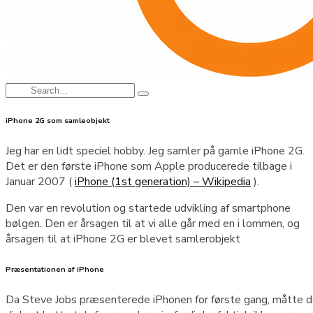
Search
Type
for:
and
hit
iPhone 2G som samleobjekt
enter
Jeg har en lidt speciel hobby. Jeg samler på gamle iPhone 2G.
Det er den første iPhone som Apple producerede tilbage i
Januar 2007 (
iPhone (1st generation) – Wikipedia
).
Den var en revolution og startede udvikling af smartphone
bølgen. Den er årsagen til at vi alle går med en i lommen, og
årsagen til at iPhone 2G er blevet samlerobjekt
Præsentationen af iPhone
Da Steve Jobs præsenterede iPhonen for første gang, måtte 