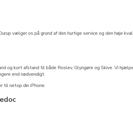
Durup vælger os på grund af den hurtige service og den høje kv
und og kort afstand til både Roslev, Glyngøre og Skive. Vi hjæl
ængere end nødvendigt.
r til netop din iPhone.
nedoc