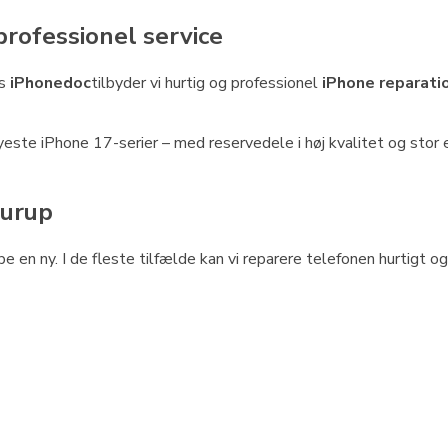
professionel service
os
iPhonedoc
tilbyder vi hurtig og professionel
iPhone reparati
yeste iPhone 17-serier – med reservedele i høj kvalitet og stor 
Durup
en ny. I de fleste tilfælde kan vi reparere telefonen hurtigt og ti