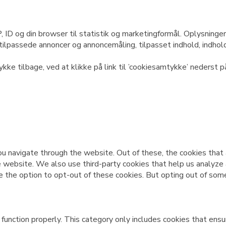
D og din browser til statistik og marketingformål. Oplysninger
e tilpassede annoncer og annoncemåling, tilpasset indhold, indho
ykke tilbage, ved at klikke på link til ’cookiesamtykke’ nederst 
u navigate through the website. Out of these, the cookies that
 the website. We also use third-party cookies that help us analy
e the option to opt-out of these cookies. But opting out of som
unction properly. This category only includes cookies that ensur