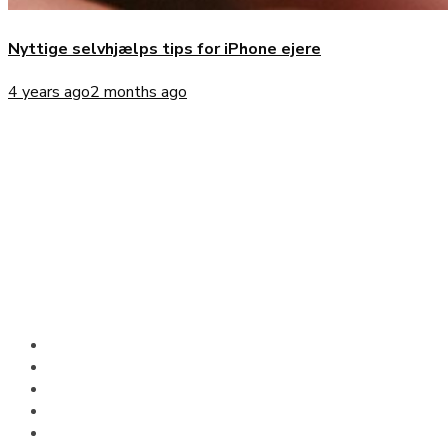
Nyttige selvhjælps tips for iPhone ejere
4 years ago
2 months ago
Om os
Vi både sælger, køber og ombytter iPhone og iPads. Vi har alti
minimum 30 renoverede iPhone og iPads i butikken. Der er
mange penge at spare, hvis du ikke har et behov eller budget t
den nyeste iPhone eller iPad, ved at købe refurbished hos
iPhonedoc.dk.
Hurtige Links
Start
Reparation
Bestil tid
Om iPhonedoc
Blog