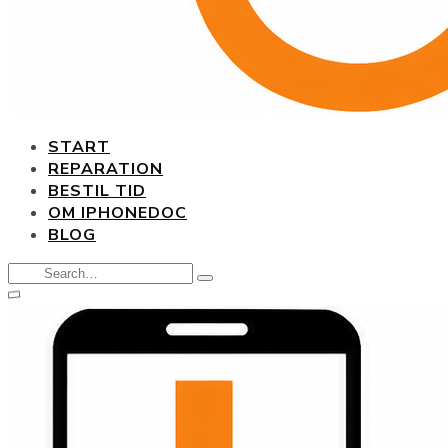
START
REPARATION
BESTIL TID
OM IPHONEDOC
BLOG
Search
Type
for:
and
hit
enter