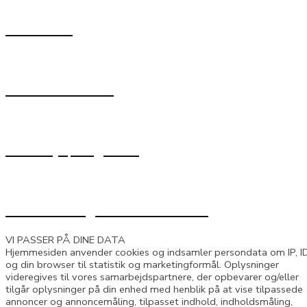
iPhonedoc
Raadhustorvet 2
7900 Nykøbing Mors
Åben alle dage 365 efter aftale
VI PASSER PÅ DINE DATA
Hjemmesiden anvender cookies og indsamler persondata om IP, I
og din browser til statistik og marketingformål. Oplysninger
videregives til vores samarbejdspartnere, der opbevarer og/eller
tilgår oplysninger på din enhed med henblik på at vise tilpassede
annoncer og annoncemåling, tilpasset indhold, indholdsmåling,