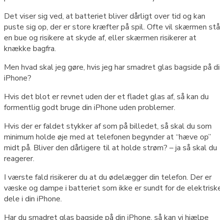
Det viser sig ved, at batteriet bliver dårligt over tid og kan
puste sig op, der er store kræfter på spil. Ofte vil skærmen stå
en bue og risikere at skyde af, eller skærmen risikerer at
knække bagfra.
Men hvad skal jeg gøre, hvis jeg har smadret glas bagside på d
iPhone?
Hvis det blot er revnet uden der et fladet glas af, så kan du
formentlig godt bruge din iPhone uden problemer.
Hvis der er faldet stykker af som på billedet, så skal du som
minimum holde øje med at telefonen begynder at “hæve op”
midt på. Bliver den dårligere til at holde strøm? – ja så skal du
reagerer.
I værste fald risikerer du at du ødelægger din telefon. Der er
væske og dampe i batteriet som ikke er sundt for de elektrisk
dele i din iPhone.
Har du smadret glas bagside på din iPhone, så kan vi hjælpe