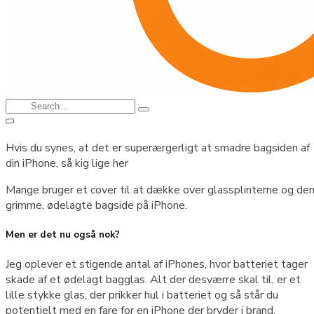
Search
Type
for:
and
hit
Hvis du synes, at det er superærgerligt at smadre bagsiden af
enter
din iPhone, så kig lige her
Mange bruger et cover til at dække over glassplinterne og de
grimme, ødelagte bagside på iPhone.
Men er det nu også nok?
Jeg oplever et stigende antal af iPhones, hvor batteriet tager
skade af et ødelagt bagglas. Alt der desværre skal til, er et
lille stykke glas, der prikker hul i batteriet og så står du
potentielt med en fare for en iPhone der bryder i brand.