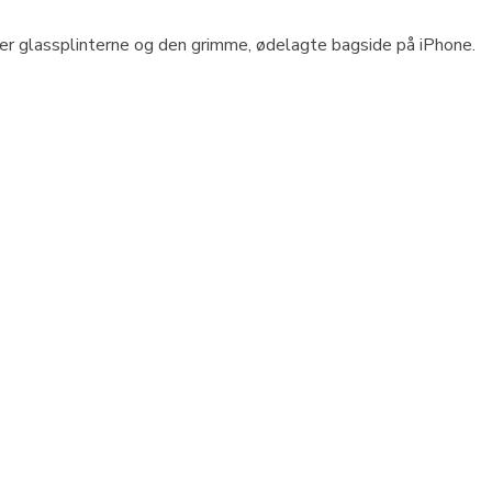
over glassplinterne og den grimme, ødelagte bagside på iPhone.
e penge at spare, hvis du ikke har et behov eller budget til