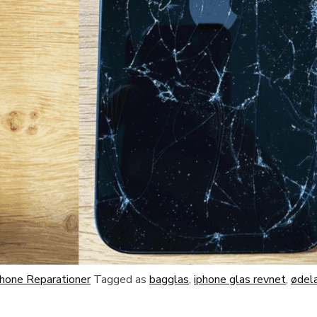
Phone Reparationer
Tagged as
bagglas
,
iphone glas revnet
,
ødel