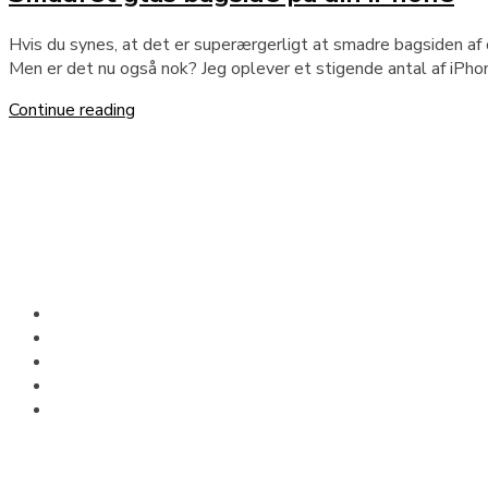
Hvis du synes, at det er superærgerligt at smadre bagsiden af 
Men er det nu også nok? Jeg oplever et stigende antal af iPhone
Continue reading
Om os
Vi både sælger, køber og ombytter iPhone og iPads. Vi har alti
den nyeste iPhone eller iPad, ved at købe refurbished hos iPh
Hurtige Links
Start
Reparation
Bestil tid
Om iPhonedoc
Blog
Følg os