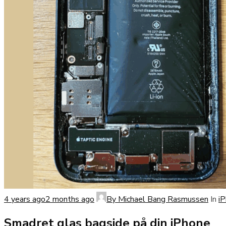
4 years ago
2 months ago
By
Michael Bang Rasmussen
In
i
Smadret glas bagside på din iPhone