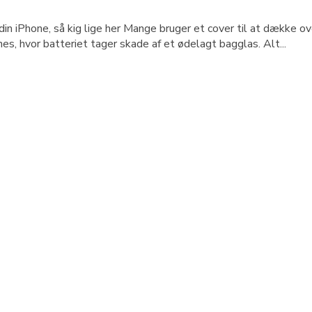
din iPhone, så kig lige her Mange bruger et cover til at dække 
s, hvor batteriet tager skade af et ødelagt bagglas. Alt...
d minimum 30 renoverede iPhone og iPads i butikken. Der er mang
onedoc.dk.