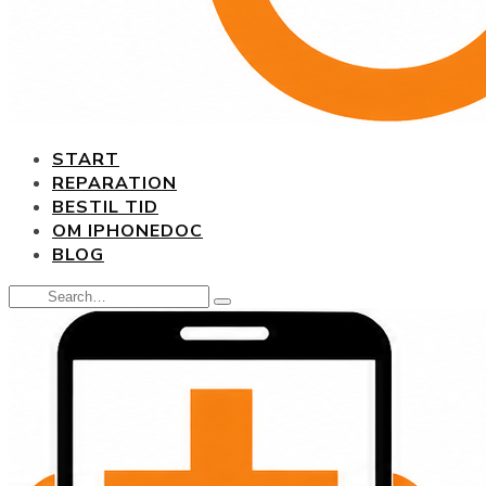
START
REPARATION
BESTIL TID
OM IPHONEDOC
BLOG
Search
Type
for:
and
hit
enter